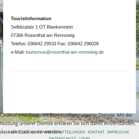
Touristinformation
Selbitzplatz 1 OT Blankenstein
07366 Rosenthal am Rennsteig
Telefon: 036642 29533 Fax: 036642 296028
e-Mail:
tourismus@rosenthal-am-rennsteig.de
Cookies erleichtern die Bereitstellung unserer Dienste. Mit der
Nutzung unserer Dienste erklären Sie sich damit einverstanden,
dass wir Cookies verwenden.
AKTUELLES
KARTE
PRESSEMITTEILUNGEN
KONTAKT
IMPRESSUM
DATENSCHUTZ
LOGIN