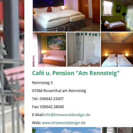
Café u. Pension "Am Rennsteig"
Rennsteig 3
07366 Rosenthal am Rennsteig
Tel.: 036642 23207
Fax: 036642 28040
E-Mail:
info@brixwooddesdign.de
Web:
www.brixwooddesign.de