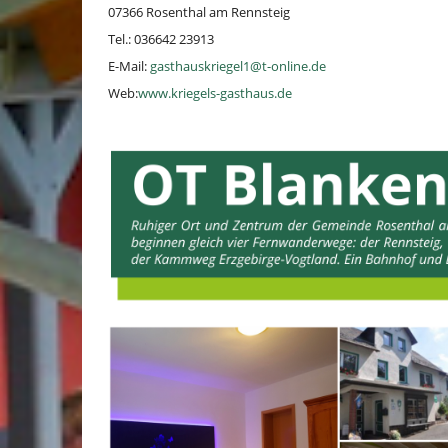
07366 Rosenthal am Rennsteig
Tel.: 036642 23913
E-Mail:
gasthauskriegel1@t-online.de
Web:
www.kriegels-gasthaus.de